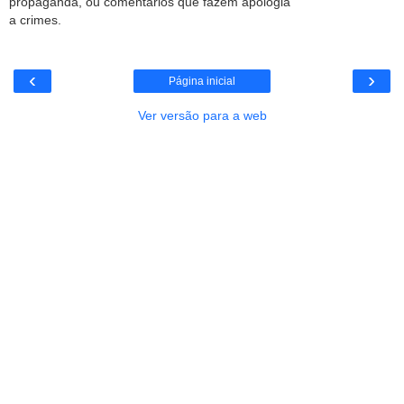
propaganda, ou comentários que fazem apologia
a crimes.
‹
›
Página inicial
Ver versão para a web